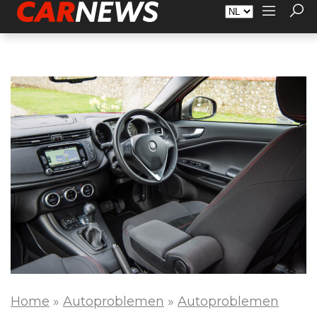
Adverteren
Over Carnews.nl
Contact
Home
»
Autoproblemen
»
Autoproblemen