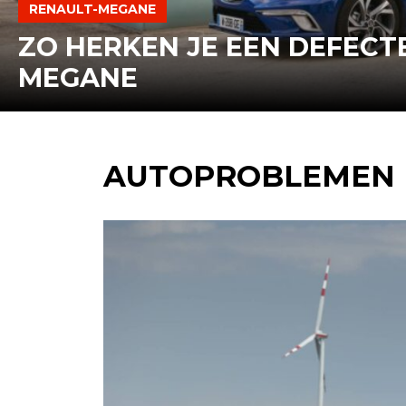
ZO
RENAULT-MEGANE
BENUT
ZO HERKEN JE EEN DEFEC
JE
MEGANE
DE
BAGAGERUIMTE
VAN
DE
DACIA
AUTOPROBLEMEN
JOGGER