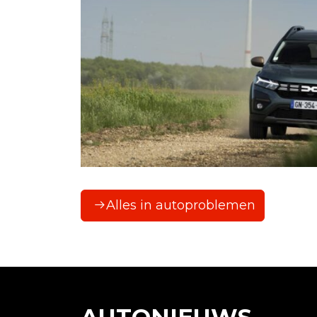
Alles in autoproblemen
AUTO
KOPEN
IN
SPANJE:
ZO
WERKT