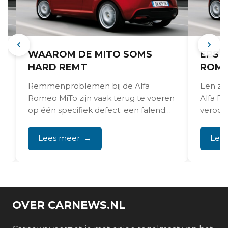
E
WAAROM DE MITO SOMS
EPS 
HARD REMT
ROME
Remmenproblemen bij de Alfa
Een zw
Romeo MiTo zijn vaak terug te voeren
Alfa R
op één specifiek defect: een falende
veroor
brake servo pipe...
of defe
waarsc
Lees meer
Lee
OVER CARNEWS.NL