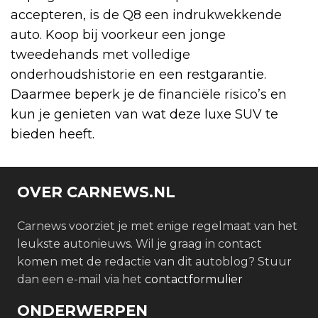
accepteren, is de Q8 een indrukwekkende
auto. Koop bij voorkeur een jonge
tweedehands met volledige
onderhoudshistorie en een restgarantie.
Daarmee beperk je de financiële risico’s en
kun je genieten van wat deze luxe SUV te
bieden heeft.
OVER CARNEWS.NL
Carnews voorziet je met enige regelmaat van het
leukste autonieuws. Wil je graag in contact
komen met de redactie van dit autoblog? Stuur
dan een e-mail via het
contactformulier
ONDERWERPEN