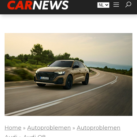
Adverteren
Over Carnews.nl
Contact
Home
»
Autoproblemen
»
Autoproblemen