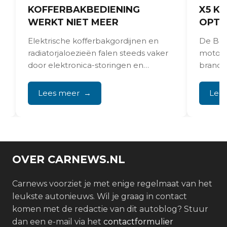
KOFFERBAKBEDIENING
X5 KE
WERKT NIET MEER
OPTI
Elektrische kofferbakgordijnen en
De BMW
radiatorjaloezieën falen steeds vaker
motort
door elektronica-storingen en
brandst
ontwerpfouten in de
flink o
aandrijvingsmechanismen. Reparatie
prester
Lees meer
Lee
vraagt om professionele diagnose en...
OVER CARNEWS.NL
Carnews voorziet je met enige regelmaat van het
leukste autonieuws. Wil je graag in contact
komen met de redactie van dit autoblog? Stuur
dan een e-mail via het
contactformulier