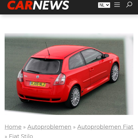
Adverteren
Over Carnews.nl
Contact
Home
»
Autoproblemen
»
Autoproblemen Fiat
»
Fiat Stilo