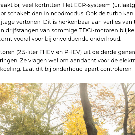
 raakt bij veel kortritten. Het EGR-systeem (uitlaat
tor schakelt dan in noodmodus. Ook de turbo kan
jtage vertonen. Dit is herkenbaar aan verlies van
 en drijfstangen van sommige TDCi-motoren blijk
t komt vooral voor bij onvoldoende onderhoud.
oren (2.5-liter FHEV en PHEV) uit de derde gener
ingen. Ze vragen wel om aandacht voor de elektr
oeling. Laat dit bij onderhoud apart controleren.