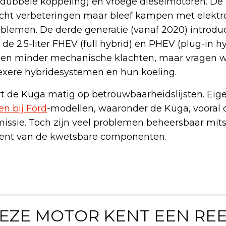
dubbele koppeling) en vroege dieselmotoren. De
racht verbeteringen maar bleef kampen met elektr
oblemen. De derde generatie (vanaf 2020) introdu
 de 2.5-liter FHEV (full hybrid) en PHEV (plug-in h
en minder mechanische klachten, maar vragen we
xere hybridesystemen en hun koeling.
t de Kuga matig op betrouwbaarheidslijsten. Ei
n bij Ford
-modellen, waaronder de Kuga, vooral 
issie. Toch zijn veel problemen beheersbaar mits 
ent van de kwetsbare componenten.
DEZE MOTOR KENT EEN RE