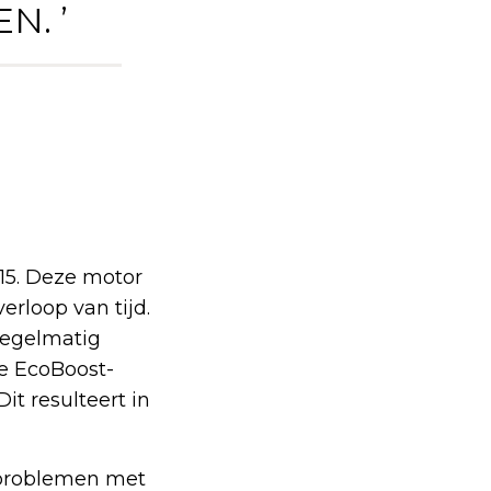
N. ’
015. Deze motor
erloop van tijd.
regelmatig
e EcoBoost-
it resulteert in
k problemen met