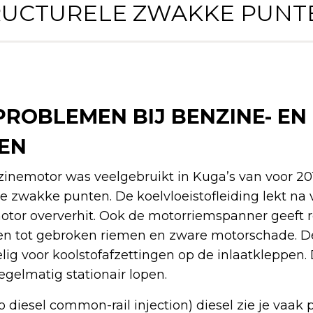
UCTURELE ZWAKKE PUNTE
ROBLEMEN BIJ BENZINE- EN
EN
nzinemotor was veelgebruikt in Kuga’s van voor 2
e zwakke punten. De koelvloeistofleiding lekt na v
motor oververhit. Ook de motorriemspanner geeft 
en tot gebroken riemen en zware motorschade. D
ig voor koolstofafzettingen op de inlaatkleppen. D
gelmatig stationair lopen.
rbo diesel common-rail injection) diesel zie je vaa