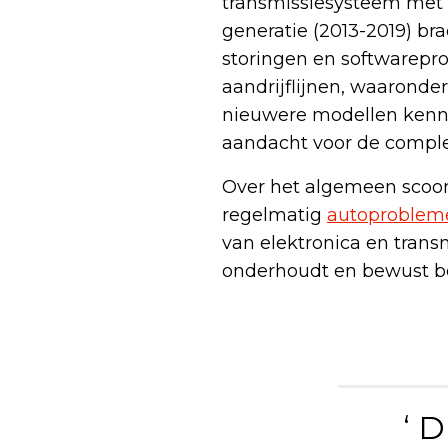
transmissiesysteem met 
generatie (2013-2019) b
storingen en softwarepr
aandrijflijnen, waaronder
nieuwere modellen kenn
aandacht voor de comple
Over het algemeen scoor
regelmatig
autoprobleme
van elektronica en transm
onderhoudt en bewust b
‘ 