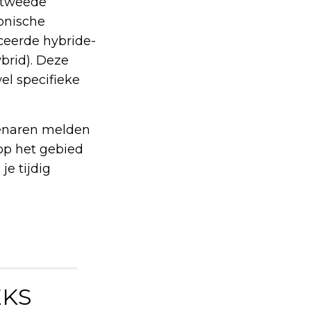
 tweede
onische
ceerde hybride-
ybrid). Deze
l specifieke
genaren melden
op het gebied
je tijdig
EKS