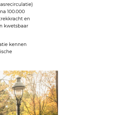
gasrecirculatie)
 na 100.000
 trekkracht en
en kwetsbaar
atie kennen
ische