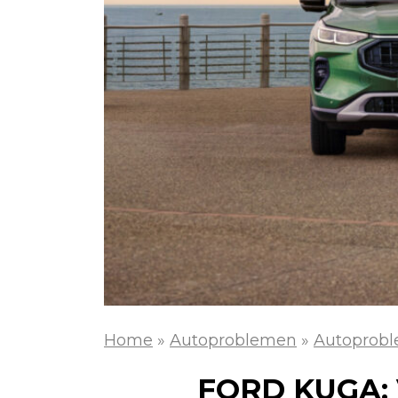
Home
»
Autoproblemen
»
Autoprobl
FORD KUGA