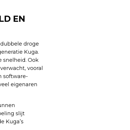
LD EN
n dubbele droge
generatie Kuga.
e snelheid. Ook
 verwacht, vooral
n software-
veel eigenaren
kunnen
ing slijt
de Kuga’s