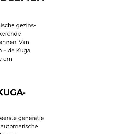
ische gezins-
gkerende
kennen. Van
en – de Kuga
je om
KUGA-
eerste generatie
s automatische