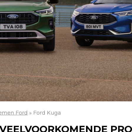
emen Ford
»
Ford Kuga
: VEELVOORKOMENDE PR