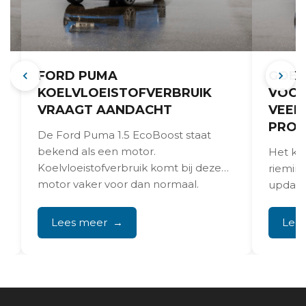
,
FORD PUMA
GOED
KOELVLOEISTOFVERBRUIK
VOO
VRAAGT AANDACHT
VEEL
PROB
e
De Ford Puma 1.5 EcoBoost staat
.
bekend als een motor.
Het ko
Koelvloeistofverbruik komt bij deze
riemin
motor vaker voor dan normaal.
updates
Regelmatig...
maatre
acties
Lees meer
Lee
problem