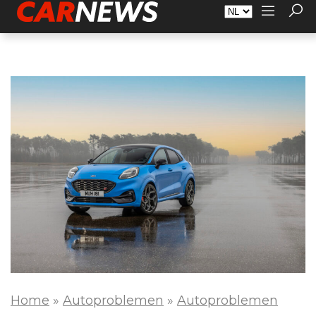
Adverteren
Over Carnews.nl
Contact
Home
»
Autoproblemen
»
Autoproblemen