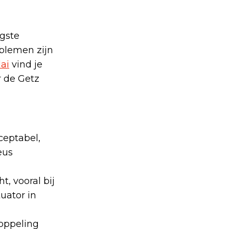
gste
oblemen zijn
ai
vind je
 de Getz
ceptabel,
eus
, vooral bij
uator in
koppeling