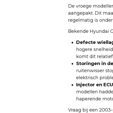
De vroege modellen
aangepakt. Dit maak
regelmatig is onde
Bekende Hyundai Ge
Defecte wiella
hogere snelheid 
komt dit relatief
Storingen in d
ruitenwisser st
elektrisch probl
Injector en EC
modellen hadden
haperende motor
Vraag bij een 2003-