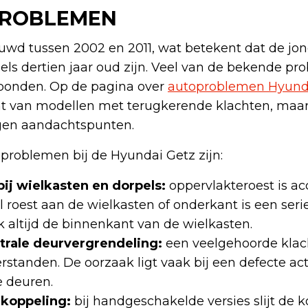
PROBLEMEN
wd tussen 2002 en 2011, wat betekent dat de jon
s dertien jaar oud zijn. Veel van de bekende pr
ebonden. Op de pagina over
autoproblemen Hyund
ht van modellen met terugkerende klachten, maar
igen aandachtspunten.
roblemen bij de Hyundai Getz zijn:
ij wielkasten en dorpels:
oppervlakteroest is ac
 roest aan de wielkasten of onderkant is een seri
 altijd de binnenkant van de wielkasten.
rale deurvergrendeling:
een veelgehoorde klacht
standen. De oorzaak ligt vaak bij een defecte act
 deuren.
 koppeling:
bij handgeschakelde versies slijt de 