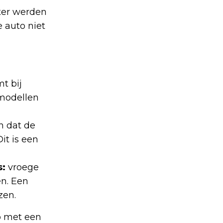
ter werden
 auto niet
t bij
 modellen
 dat de
it is een
s:
vroege
n. Een
zen.
o met een