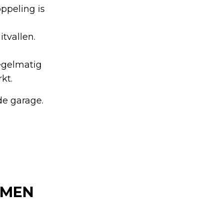
oppeling is
tvallen.
egelmatig
kt.
de garage.
EMEN