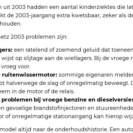
 uit 2003 hadden een aantal kinderziektes die la
t de 2003-jaargang extra kwetsbaar, zeker als de
rhouden.
tz 2003 problemen zijn:
gers:
een ratelend of zoemend geluid dat toeneem
wijst op slijtage aan de wiellagers. Bij de vroege
 vroeg voor.
e ruitenwissermotor:
sommige eigenaren melden
opt halverwege de slag of onregelmatig beweegt. D
eem in de motor of de relais.
U problemen bij vroege benzine en dieselversie
 gevoelige brandstofinjectoren en stuureenhede
 of onregelmatige stationairgang kan hierop wij
model altijd naar de onderhoudshistorie. Een aut