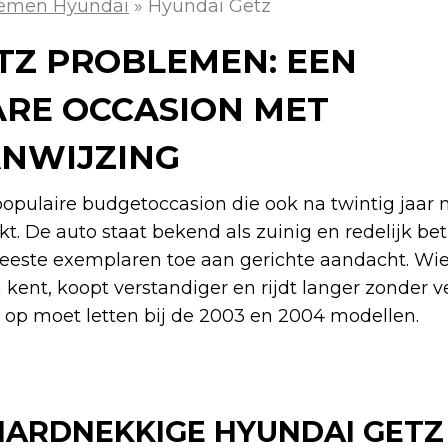
lemen Hyundai
»
Hyundai Getz
TZ PROBLEMEN: EEN
RE OCCASION MET
NWIJZING
opulaire budgetoccasion die ook na twintig jaar 
. De auto staat bekend als zuinig en redelijk b
 meeste exemplaren toe aan gerichte aandacht. W
ent, koopt verstandiger en rijdt langer zonder v
 op moet letten bij de 2003 en 2004 modellen.
HARDNEKKIGE HYUNDAI GETZ