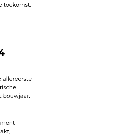
e toekomst.
4
 allereerste
rische
t bouwjaar.
ement
akt,