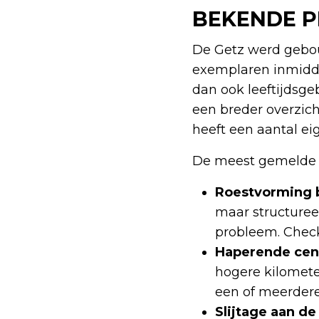
BEKENDE 
De Getz werd gebou
exemplaren inmiddel
dan ook leeftijdsg
een breder overzic
heeft een aantal e
De meest gemelde p
Roestvorming b
maar structureel
probleem. Check
Haperende cent
hogere kilometer
een of meerdere
Slijtage aan de