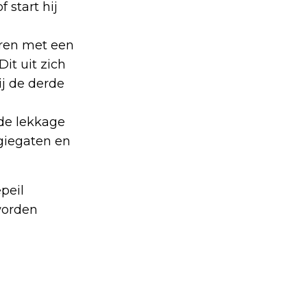
 start hij
ren met een
it uit zich
ij de derde
de lekkage
ugiegaten en
peil
 worden