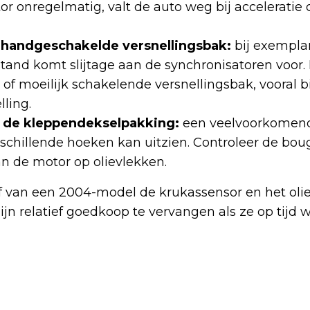
r onregelmatig, valt de auto weg bij acceleratie of
e handgeschakelde versnellingsbak:
bij exempla
and komt slijtage aan de synchronisatoren voor. D
of moeilijk schakelende versnellingsbak, vooral b
lling.
j de kleppendekselpakking:
een veelvoorkomen
erschillende hoeken kan uitzien. Controleer de bo
n de motor op olievlekken.
f van een 2004-model de krukassensor en het olie
zijn relatief goedkoop te vervangen als ze op tijd