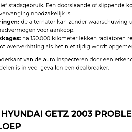
nsief stadsgebruik. Een doorslaande of slippende k
vervanging noodzakelijk is.
ringen:
de alternator kan zonder waarschuwing ui
laadvermogen voor aankoop.
kkages:
na 150.000 kilometer lekken radiatoren r
 tot oververhitting als het niet tijdig wordt opgemer
 onderkant van de auto inspecteren door een erken
elen is in veel gevallen een dealbreaker.
E HYUNDAI GETZ 2003 PROBL
LOEP