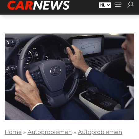
Adverteren
Over Carnews.nl
Contact
Home
»
Autoproblemen
»
Autoproblemen