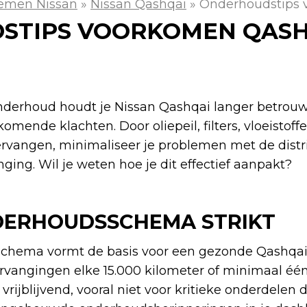
emen Nissan
»
Nissan Qashqai
»
Onderhoudstips 
STIPS VOORKOMEN QASH
nderhoud houdt je Nissan Qashqai langer betrou
mende klachten. Door oliepeil, filters, vloeistof
vervangen, minimaliseer je problemen met de distr
ging. Wil je weten hoe je dit effectief aanpakt?
DERHOUDSSCHEMA STRIKT
chema vormt de basis voor een gezonde Qashqai
ervangingen elke 15.000 kilometer of minimaal één 
 vrijblijvend, vooral niet voor kritieke onderdelen d