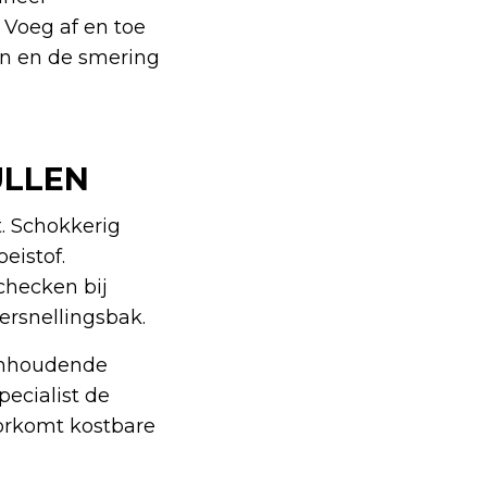
 Voeg af en toe
en en de smering
ULLEN
. Schokkerig
eistof.
 checken bij
versnellingsbak.
aanhoudende
pecialist de
oorkomt kostbare