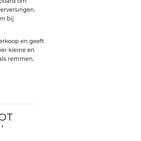
hboard om
verversingen,
n bij
verkoop en geeft
eer kleine en
oals remmen,
TOT
’