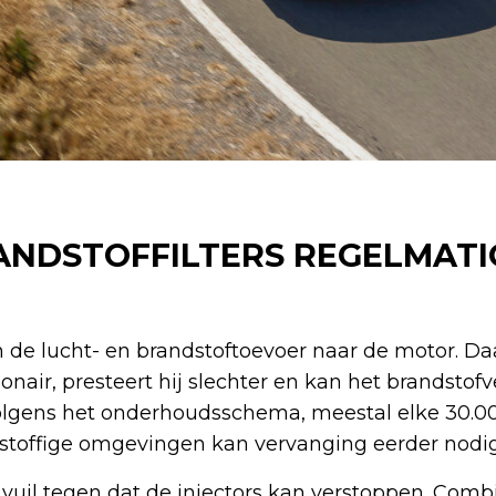
ANDSTOFFILTERS REGELMATI
en de lucht- en brandstoftoevoer naar de motor. Da
nair, presteert hij slechter en kan het brandstofve
volgens het onderhoudsschema, meestal elke 30.0
of stoffige omgevingen kan vervanging eerder nodig
t vuil tegen dat de injectors kan verstoppen. Comb