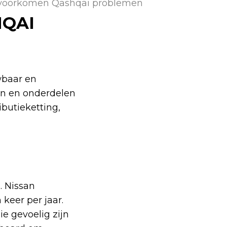
voorkomen Qashqai problemen
QAI
wbaar en
fen en onderdelen
ibutieketting,
. Nissan
keer per jaar.
ie gevoelig zijn