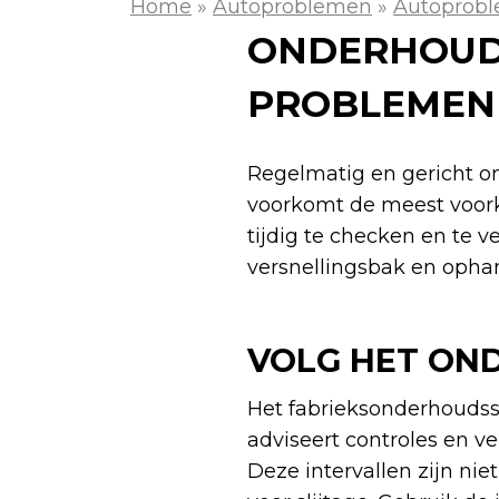
Home
»
Autoproblemen
»
Autoprobl
ONDERHOUD
PROBLEMEN
Regelmatig en gericht o
voorkomt de meest voorko
tijdig te checken en te 
versnellingsbak en ophan
VOLG HET ON
Het fabrieksonderhoudss
adviseert controles en v
Deze intervallen zijn niet