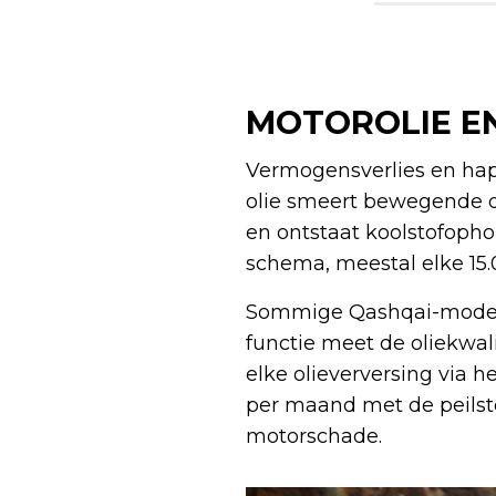
MOTOROLIE EN
Vermogensverlies en hape
olie smeert bewegende de
en ontstaat koolstofophop
schema, meestal elke 15.0
Sommige Qashqai-modell
functie meet de oliekwali
elke olieverversing via 
per maand met de peilstok
motorschade.