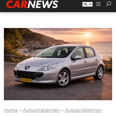
Adverteren
Over Carnews.nl
Contact
Home
»
Autoproblemen
»
Autoproblemen