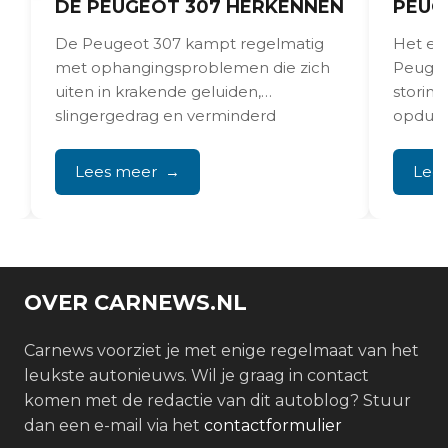
DE PEUGEOT 307 HERKENNEN
PEUG
De Peugeot 307 kampt regelmatig
Het emi
met ophangingsproblemen die zich
Peugeot
uiten in krakende geluiden,
storin
slingergedrag en verminderd
opduik
stuurgevoel. Vooral de
kampen
voorwielophanging...
Lees meer
Lee
OVER CARNEWS.NL
Carnews voorziet je met enige regelmaat van het
leukste autonieuws. Wil je graag in contact
komen met de redactie van dit autoblog? Stuur
dan een e-mail via het
contactformulier