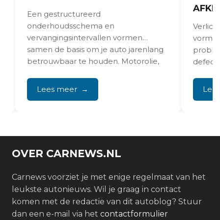
AFKE
Een gestructureerd
onderhoudsschema en
s
Verlich
vervangingsintervallen vormen
vormen
samen de basis om je auto jarenlang
proble
betrouwbaar te houden. Motorolie,
defecte
filters, remvloeistof,
incorre
distributieriemset...
kleuraf
Lees meer
Lee
richting
OVER CARNEWS.NL
Carnews voorziet je met enige regelmaat van het
leukste autonieuws. Wil je graag in contact
komen met de redactie van dit autoblog? Stuur
dan een e-mail via het
contactformulier