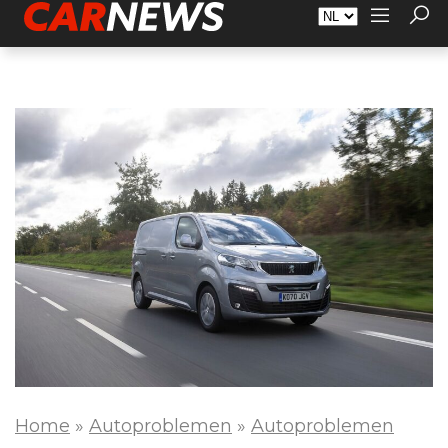
Adverteren
Over Carnews.nl
Contact
Home
»
Autoproblemen
»
Autoproblemen