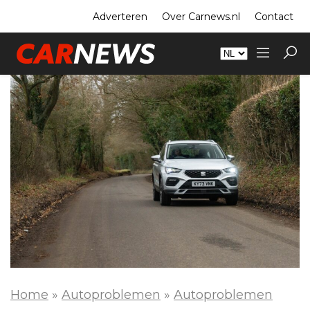
Adverteren
Over Carnews.nl
Contact
Home
»
Autoproblemen
»
Autoproblemen