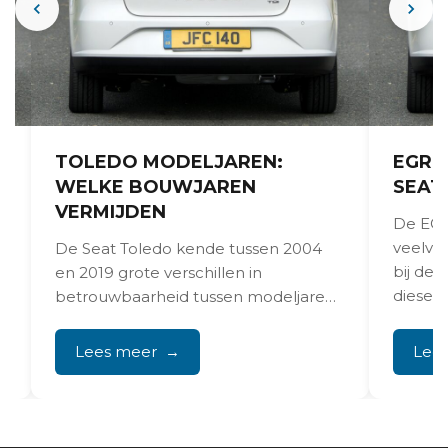
TOLEDO MODELJAREN:
EGR-
WELKE BOUWJAREN
SEAT
VERMIJDEN
De EGR
veelvo
De Seat Toledo kende tussen 2004
bij de 
en 2019 grote verschillen in
diesel
betrouwbaarheid tussen modeljaren,
koolst
waarbij oudere Toledo's meer variatie
in...
Lees meer
Lee