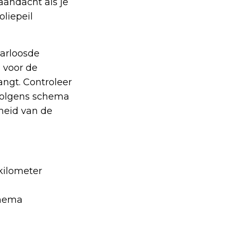
aandacht als je
oliepeil
aarloosde
 voor de
angt. Controleer
 volgens schema
rheid van de
kilometer
chema