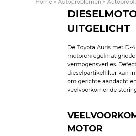
Home
»
Autoproblemen
»
Autoprobl
DIESELMOTO
UITGELICHT
De Toyota Auris met D-4
motoronregelmatigheden, 
vermogensverlies. Defe
dieselpartikelfilter kan
om gerichte aandacht en
veelvoorkomende storing
VEELVOORKOM
MOTOR