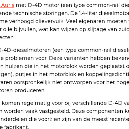
 Auris
met D-4D motor (een type common-rail die
ende technische storingen. De 1.4-liter dieselmot
me verhoogd olievervuik. Veel eigenaren moeten
olie bijvullen, wat kan wijzen op slijtage van zui
ecten.
2 D-4D-dieselmotoren (een type common-rail diese
le problemen voor. Deze varianten hebben beke
n hulzen die in het motorblok worden geplaatst
igen), putjes in het motorblok en koppelingsdich
aren oorspronkelijk niet ontworpen voor het hog
toren produceren.
omen regelmatig voor bij verschillende D-4D va
n worden vaak vastgesteld. Deze componenten 
derdelen die voorzien zijn van de meest recent
 fabrikant.