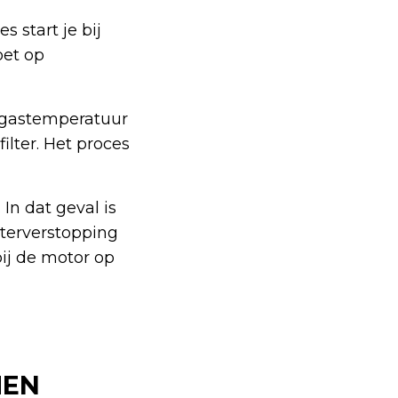
s start je bij
oet op
tgastemperatuur
ilter. Het proces
 In dat geval is
lterverstopping
ij de motor op
MEN