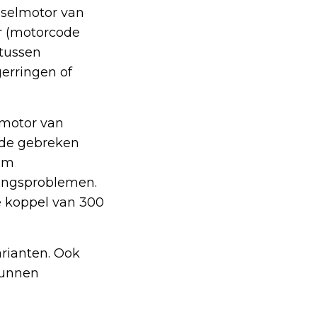
selmotor van
or (motorcode
 tussen
gerringen of
lmotor van
nde gebreken
 om
tingsproblemen.
e koppel van 300
rianten. Ook
kunnen
e