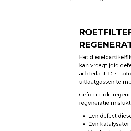
ROETFILTE
REGENERA
Het dieselpartikelf
kan vroegtijdig defe
achterlaat. De mot
uitlaatgassen te me
Geforceerde regener
regeneratie mislukt
Een defect diese
Een katalysator