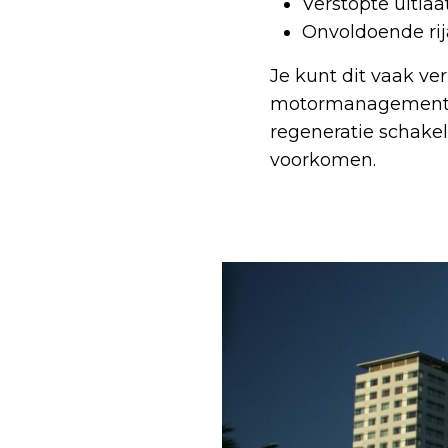
Verstopte uitla
Onvoldoende rij
Je kunt dit vaak ve
motormanagementsys
regeneratie schake
voorkomen.