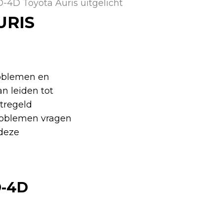
D-4D Toyota Auris uitgelicht
URIS
roblemen en
n leiden tot
tregeld
problemen vragen
deze
-4D