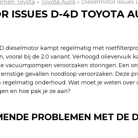
emen Toyota
»
Toyota Auris
»
Dieselmotor issues 
R ISSUES D-4D TOYOTA A
D dieselmotor kampt regelmatig met roetfilterp
vooral bij de 2.0 variant. Verhoogd olievervuik ka
cte vacuümpompen veroorzaken storingen. Een on
 in ernstige gevallen noodloop veroorzaken. Deze 
 regelmatig onderhoud. Wat moet je weten over 
en en hoe pak je ze aan?
ENDE PROBLEMEN MET DE D