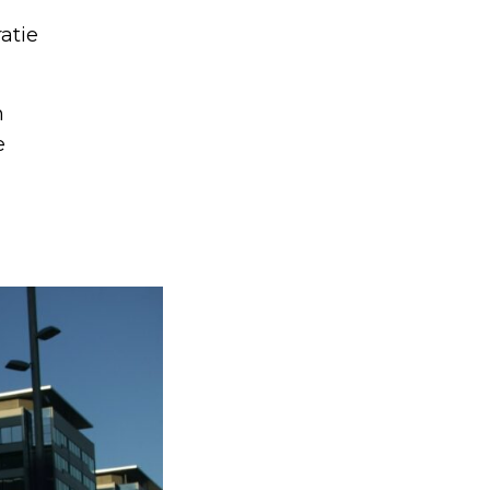
atie
n
e