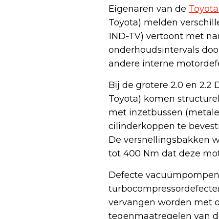
Eigenaren van de
Toyota
Toyota) melden verschill
1ND-TV) vertoont met na
onderhoudsintervals door 
andere interne motordef
Bij de grotere 2.0 en 2.
Toyota) komen structure
met inzetbussen (metale
cilinderkoppen te bevest
De versnellingsbakken w
tot 400 Nm dat deze mo
Defecte vacuümpompen k
turbocompressordefecte
vervangen worden met on
tegenmaatregelen van de