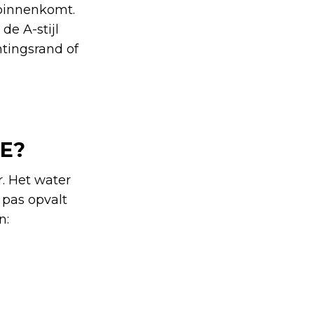
e binnenkomt.
de A-stijl
tingsrand of
E?
r. Het water
 pas opvalt
n: