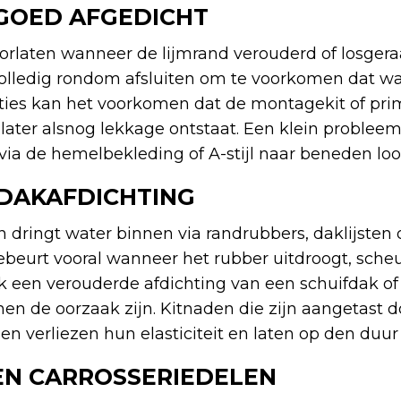
 GOED AFGEDICHT
orlaten wanneer de lijmrand verouderd of losgeraa
volledig rondom afsluiten om te voorkomen dat w
raties kan het voorkomen dat de montagekit of pri
later alsnog lekkage ontstaat. Een klein proble
at via de hemelbekleding of A-stijl naar beneden loo
DAKAFDICHTING
 dringt water binnen via randrubbers, daklijsten 
ebeurt vooral wanneer het rubber uitdroogt, scheu
 een verouderde afdichting van een schuifdak of
n de oorzaak zijn. Kitnaden die zijn aangetast d
n verliezen hun elasticiteit en laten op den duur
N CARROSSERIEDELEN