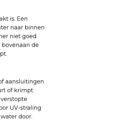
kt is. Een
ater naar binnen
mer niet goed
em bovenaan de
pt.
of aansluitingen
rt of krimpt
 verstopte
oor UV-straling
 water door.