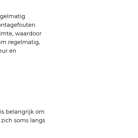
egelmatig
ontagefouten.
uimte, waardoor
om regelmatig,
eur en
 is belangrijk om
 zich soms langs