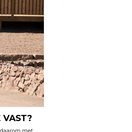
 VAST?
n daarom met