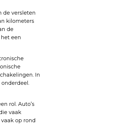
n de versleten
an kilometers
an de
 het een
tronische
ronische
chakelingen. In
t onderdeel.
n rol. Auto’s
 die vaak
e vaak op rond