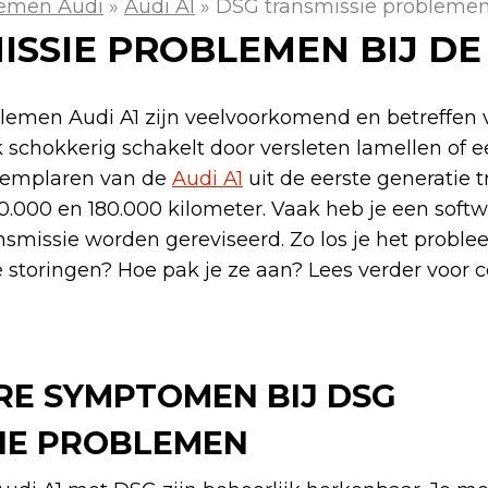
emen Audi
»
Audi A1
»
DSG transmissie problemen 
SSIE PROBLEMEN BIJ DE 
lemen Audi A1 zijn veelvoorkomend en betreffen 
 schokkerig schakelt door versleten lamellen of e
exemplaren van de
Audi A1
uit de eerste generatie 
0.000 en 180.000 kilometer. Vaak heb je een soft
smissie worden gereviseerd. Zo los je het proble
 storingen? Hoe pak je ze aan? Lees verder voor co
E SYMPTOMEN BIJ DSG
IE PROBLEMEN