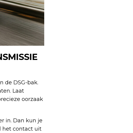
SMISSIE
dan de DSG-bak.
ten. Laat
precieze oorzaak
r in. Dan kun je
het contact uit