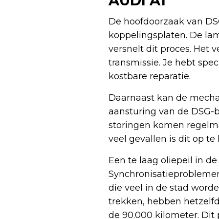
AUDI A1
De hoofdoorzaak van DSG 
koppelingsplaten. De lam
versnelt dit proces. Het
transmissie. Je hebt spe
kostbare reparatie.
Daarnaast kan de mechatr
aansturing van de DSG-b
storingen komen regelma
veel gevallen is dit op t
Een te laag oliepeil in d
Synchronisatieproblemen 
die veel in de stad worden
trekken, hebben hetzelfde
de 90.000 kilometer. Dit