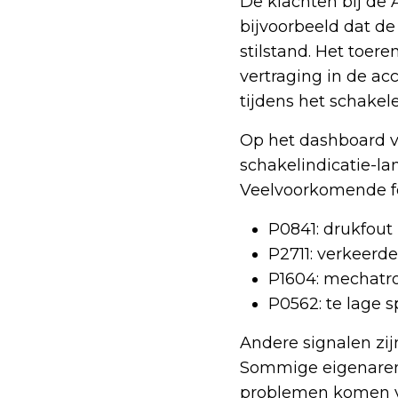
De klachten bij de 
bijvoorbeeld dat de
stilstand. Het toer
vertraging in de a
tijdens het schakele
Op het dashboard v
schakelindicatie-l
Veelvoorkomende fo
P0841: drukfout 
P2711: verkeerd
P1604: mechatro
P0562: te lage 
Andere signalen zij
Sommige eigenaren 
problemen komen vo