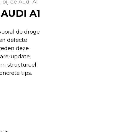
bij de Audi A1
AUDI A1
vooral de droge
en defecte
treden deze
ware-update
em structureel
ncrete tips.