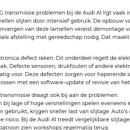
transmissie problemen bij de Audi A1 ligt vaak i
ellen slijten door intensief gebruik. De opbouw v
 vervangen van deze lamellen vereist demontage v
ciale afstelling met gereedschap nodig. Dat maakt
onica defect raken. Dit onderdeel regelt de elek
ak. Defecte sensoren, drukfouten of andere elekt
tig voor. Deze defecten zorgen voor haperende s
e lossen met een software-update of revisie van he
e transmissie draagt ook bij aan de problemen.
bij lage of hoge versnellingen spelen eveneens ee
 gebruikt, krijgen sneller last van slijtage. Auto’s
 risico. Bij de Audi A1 treedt vergelijkbare slijtag
 patroon zien workshops regelmatig terug.