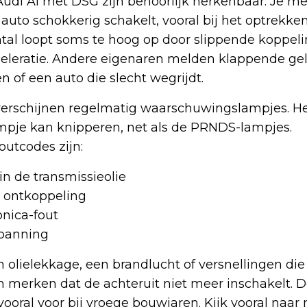
Audi A1 met DSG zijn behoorlijk herkenbaar. Je me
 auto schokkerig schakelt, vooral bij het optrekke
ental loopt soms te hoog op door slippende koppelin
cceleratie. Andere eigenaren melden klappende ge
n of een auto die slecht wegrijdt.
erschijnen regelmatig waarschuwingslampjes. H
ampje kan knipperen, net als de PRNDS-lampjes.
utcodes zijn:
in de transmissieolie
e ontkoppeling
nica-fout
spanning
n olielekkage, een brandlucht of versnellingen die
merken dat de achteruit niet meer inschakelt. 
oral voor bij vroege bouwjaren. Kijk vooral naar