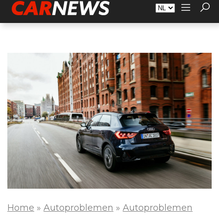
Adverteren
Over Carnews.nl
Contact
Home
»
Autoproblemen
»
Autoproblemen