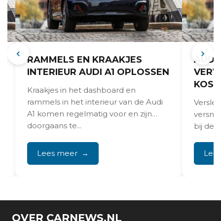
RAMMELS EN KRAAKJES
AUDI
INTERIEUR AUDI A1 OPLOSSEN
VERV
KOST
Kraakjes in het dashboard en
rammels in het interieur van de Audi
Versle
A1 komen regelmatig voor en zijn
versne
doorgaans te...
bij de A
dreunen
aanzien
Lees meer
Lee
OVER CARNEWS.NL