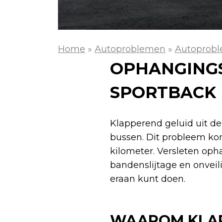
Home
»
Autoproblemen
»
Autoprobl
OPHANGINGS
SPORTBACK
Klapperend geluid uit de
bussen. Dit probleem kom
kilometer. Versleten oph
bandenslijtage en onveil
eraan kunt doen.
WAAROM KLAP