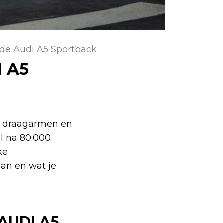
de Audi A5 Sportback
 A5
en draagarmen en
l na 80.000
ke
aan en wat je
AUDI A5