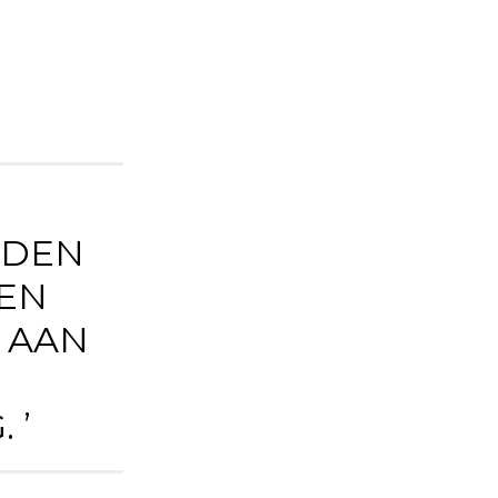
JDEN
EN
 AAN
 ’