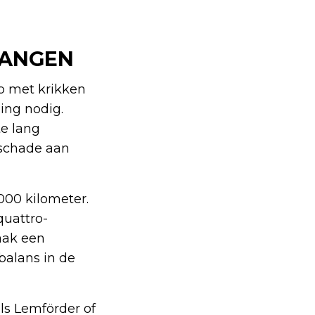
VANGEN
op met krikken
ing nodig.
te lang
 schade aan
000 kilometer.
quattro-
aak een
balans in de
ls Lemförder of