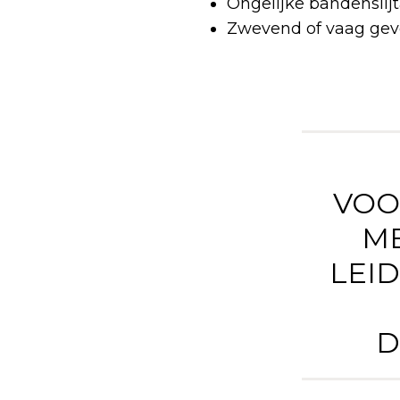
Ongelijke bandenslij
Zwevend of vaag gevo
VOO
M
LEI
D