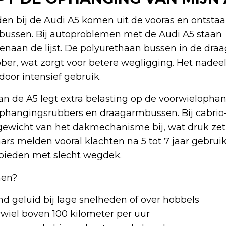
n bij de Audi A5 komen uit de vooras en ontstaan
ussen. Bij autoproblemen met de Audi A5 staan
naan de lijst. De polyurethaan bussen in de dra
er, wat zorgt voor betere wegligging. Het nadeel
door intensief gebruik.
an de A5 legt extra belasting op de voorwielophan
n ophangingsrubbers en draagarmbussen. Bij cabri
 gewicht van het dakmechanisme bij, wat druk zet
rs melden vooral klachten na 5 tot 7 jaar gebruik
gebieden met slecht wegdek.
men?
d geluid bij lage snelheden of over hobbels
urwiel boven 100 kilometer per uur