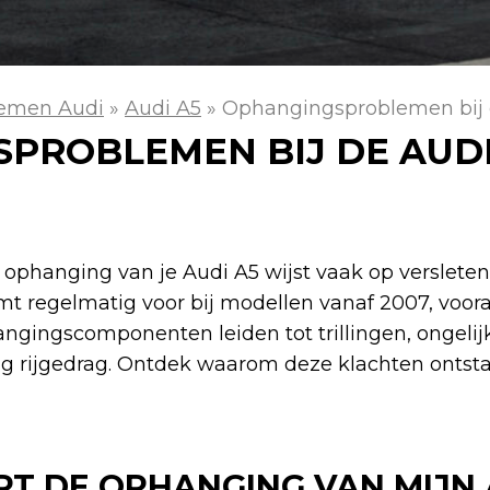
emen Audi
»
Audi A5
»
Ophangingsproblemen bij 
PROBLEMEN BIJ DE AUDI
 ophanging van je Audi A5 wijst vaak op verslet
t regelmatig voor bij modellen vanaf 2007, voora
angingscomponenten leiden tot trillingen, ongelij
ig rijgedrag. Ontdek waarom deze klachten ontst
T DE OPHANGING VAN MIJN 