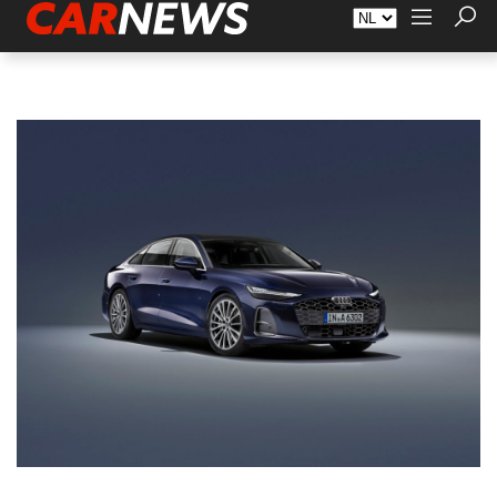
Adverteren
Over Carnews.nl
Contact