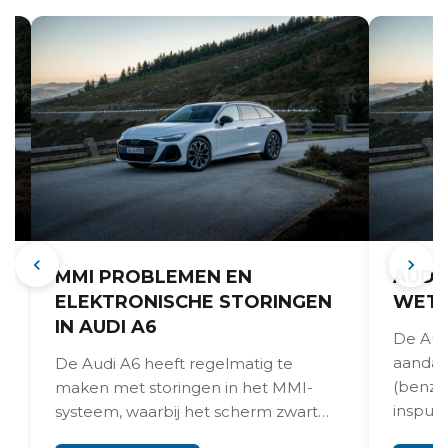
MMI PROBLEMEN EN
AUDI
J
ELEKTRONISCHE STORINGEN
WETE
IN AUDI A6
De Aud
aandac
De Audi A6 heeft regelmatig te
(benzi
maken met storingen in het MMI-
inspuit
systeem, waarbij het scherm zwart
technie
blijft, het geluid uitvalt...