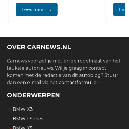
het rijplezier compleet...
vooral 
Lees meer
Lee
OVER CARNEWS.NL
Carnews voorziet je met enige regelmaat van het
leukste autonieuws. Wil je graag in contact
komen met de redactie van dit autoblog? Stuur
dan een e-mail via het
contactformulier
ONDERWERPEN
BMW X3
BMW 1 Series
BMW X5