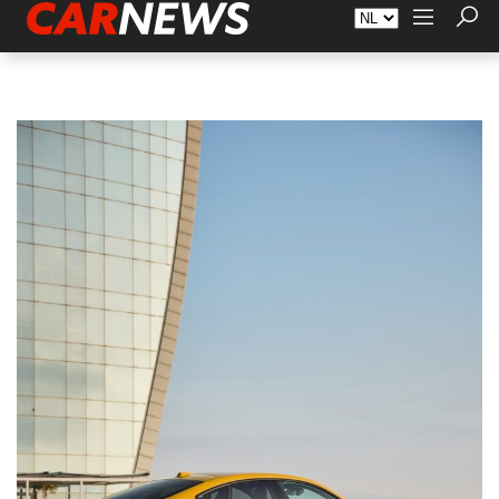
Adverteren
Over Carnews.nl
Contact