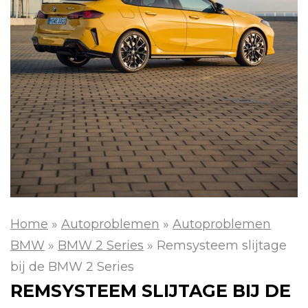
Home
»
Autoproblemen
»
Autoproblemen
BMW
»
BMW 2 Series
»
Remsysteem slijtage
bij de BMW 2 Series
REMSYSTEEM SLIJTAGE BIJ DE