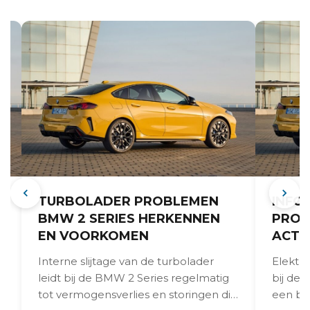
TURBOLADER PROBLEMEN
INFO
BMW 2 SERIES HERKENNEN
PROB
EN VOORKOMEN
ACTI
Interne slijtage van de turbolader
Elektro
leidt bij de BMW 2 Series regelmatig
bij de 
tot vermogensverlies en storingen die
een be