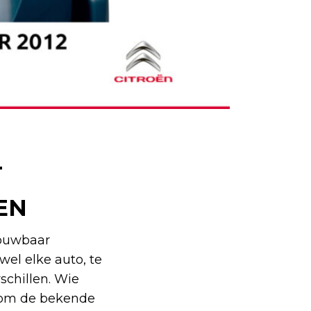
T
EN
rouwbaar
wel elke auto, te
chillen. Wie
n om de bekende