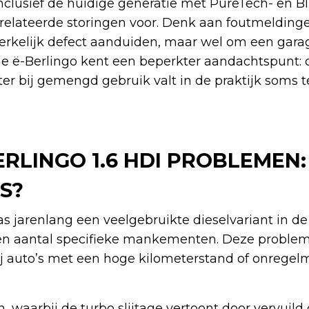
inclusief de huidige generatie met PureTech- en 
elateerde storingen voor. Denk aan foutmelding
dwerkelijk defect aanduiden, maar wel om een gar
he ë-Berlingo kent een beperkter aandachtspunt: 
er bij gemengd gebruik valt in de praktijk soms t
ERLINGO 1.6 HDI PROBLEMEN
S?
s jarenlang een veelgebruikte dieselvariant in de
en aantal specifieke mankementen. Deze probl
ij auto’s met een hoge kilometerstand of onregel
waarbij de turbo slijtage vertoont door vervuild 