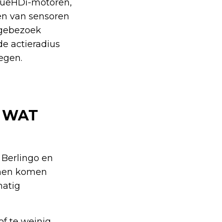
BlueHDi-motoren,
en van sensoren
agebezoek
de actieradius
egen.
: WAT
 Berlingo en
emen komen
matig
of te weinig