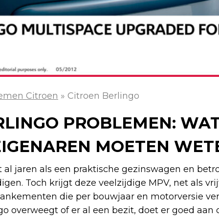
emen Citroen
»
Citroen Berlingo
RLINGO PROBLEMEN: WA
EIGENAREN MOETEN WET
t al jaren als een praktische gezinswagen en bet
gen. Toch krijgt deze veelzijdige MPV, net als vrij
nkementen die per bouwjaar en motorversie vers
o overweegt of er al een bezit, doet er goed aa