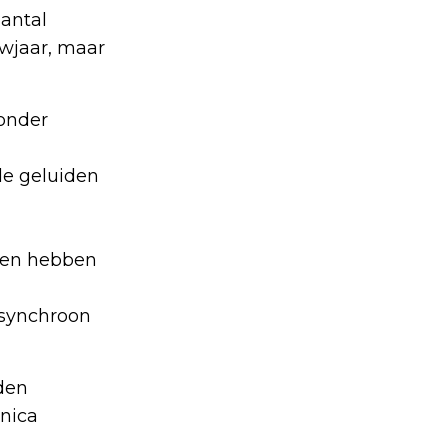
antal
uwjaar, maar
zonder
de geluiden
iten hebben
 synchroon
den
onica