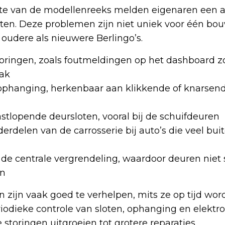
dte van de modellenreeks melden eigenaren een a
ten. Deze problemen zijn niet uniek voor één bo
 oudere als nieuwere Berlingo’s.
toringen, zoals foutmeldingen op het dashboard 
aak
 ophanging, herkenbaar aan klikkende of knarsen
stlopende deursloten, vooral bij de schuifdeuren
erdelen van de carrosserie bij auto’s die veel bu
e centrale vergrendeling, waardoor deuren niet
en
ijn vaak goed te verhelpen, mits ze op tijd wor
odieke controle van sloten, ophanging en elektr
 storingen uitgroeien tot grotere reparaties.