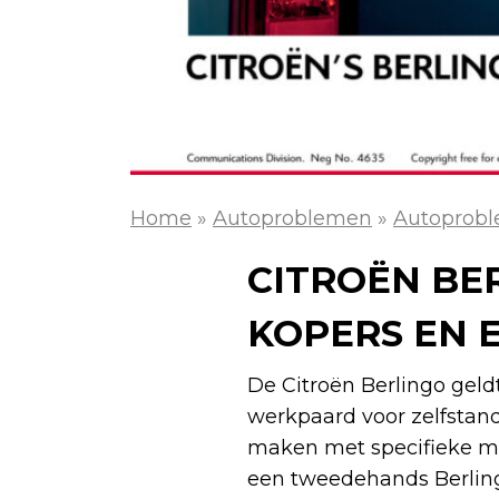
Home
»
Autoproblemen
»
Autoprobl
CITROËN BE
KOPERS EN 
De Citroën Berlingo geld
werkpaard voor zelfstandi
maken met specifieke ma
een tweedehands Berling