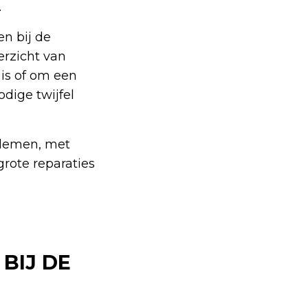
.
n bij de
erzicht van
is of om een
odige twijfel
blemen, met
grote reparaties
BIJ DE