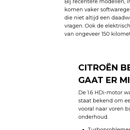
Bij recentere modellen, 
komen vaker softwareger
die niet altijd een daa
vragen. Ook de elektrisc
van ongeveer 150 kilomet
CITROËN B
GAAT ER MI
De 1.6 HDi-motor wa
staat bekend om e
vooral naar voren b
onderhoud.
Turboproblemen, 