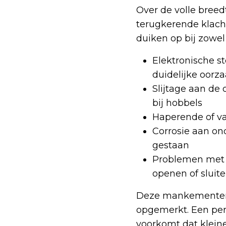
Over de volle bree
terugkerende klach
duiken op bij zowel
Elektronische s
duidelijke oorz
Slijtage aan de
bij hobbels
Haperende of va
Corrosie aan ond
gestaan
Problemen met d
openen of sluit
Deze mankementen z
opgemerkt. Een peri
voorkomt dat kleine