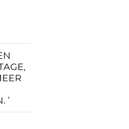
EN
TAGE,
MEER
 ’