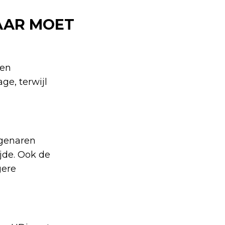
AAR MOET
gen
e, terwijl
igenaren
jde. Ook de
gere