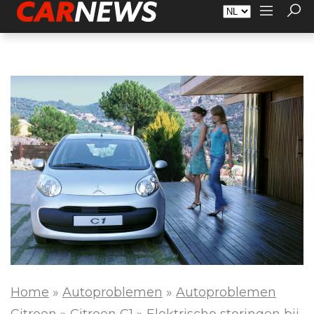
Adverteren
Over Carnews.nl
Contact
Home
»
Autoproblemen
»
Autoproblemen
Citroen
»
Citroen C1
»
Elektrische storingen bij