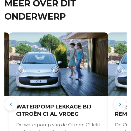
MEER OVER DIT
ONDERWERP
WATERPOMP LEKKAGE BIJ
CORR
CITROËN C1 AL VROEG
REML
De waterpomp van de Citroën C1 lekt
De Citr