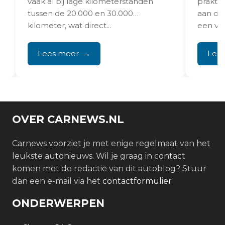
t.
vaak al bij lage kilometerstanden
praktis
tussen de 20.000 en 30.000
aan de
kilometer, wat direct...
een ve
Lees meer
Lee
OVER CARNEWS.NL
Carnews voorziet je met enige regelmaat van het
leukste autonieuws. Wil je graag in contact
komen met de redactie van dit autoblog? Stuur
dan een e-mail via het
contactformulier
ONDERWERPEN