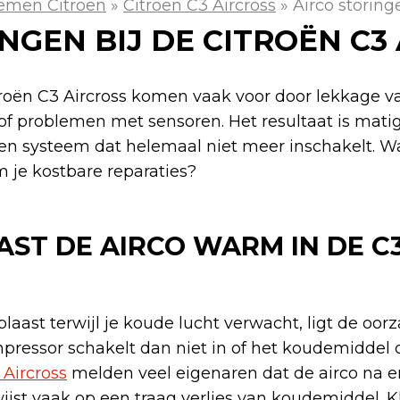
emen Citroen
»
Citroen C3 Aircross
»
Airco storing
NGEN BIJ DE CITROËN C3
itroën C3 Aircross komen vaak voor door lekkage 
f problemen met sensoren. Het resultaat is matig
n systeem dat helemaal niet meer inschakelt. Wa
 je kostbare reparaties?
ST DE AIRCO WARM IN DE C
blaast terwijl je koude lucht verwacht, ligt de oor
pressor schakelt dan niet in of het koudemiddel 
 Aircross
melden veel eigenaren dat de airco na e
ijst vaak op een traag verlies van koudemiddel. K