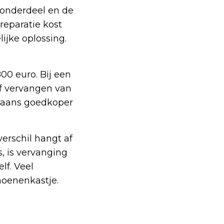
t onderdeel en de
reparatie kost
lijke oplossing.
00 euro. Bij een
ef vervangen van
rgaans goedkoper
verschil hangt af
s, is vervanging
lf. Veel
choenenkastje.