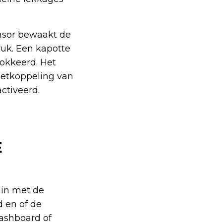
nsor bewaakt de
druk. Een kapotte
lokkeerd. Het
neetkoppeling van
ctiveerd.
E
gin met de
d en of de
dashboard of