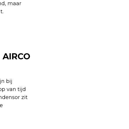
nd, maar
t.
 AIRCO
n bij
p van tijd
ndensor zit
de