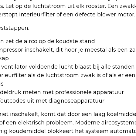
s. Let op de luchtstroom uit elk rooster. Een zwa
rstopt interieurfilter of een defecte blower motor.
eststappen:
en zet de airco op de koudste stand
mpressor inschakelt, dit hoor je meestal als een za
kap
 ventilator voldoende lucht blaast bij alle standen
rieurfilter als de luchtstroom zwak is of als er ee
is
deldruk meten met professionele apparatuur
foutcodes uit met diagnoseapparatuur
iet inschakelt, komt dat door een laag koelmidde
of een elektrisch probleem. Moderne aircosysteme
einig koudemiddel blokkeert het systeem automat