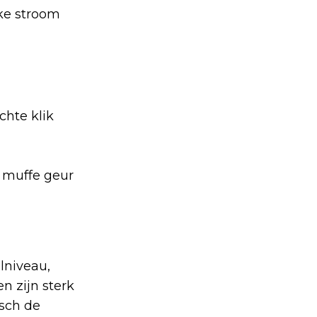
kke stroom
chte klik
n muffe geur
lniveau,
n zijn sterk
isch de