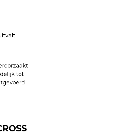
itvalt
eroorzaakt
elijk tot
uitgevoerd
CROSS