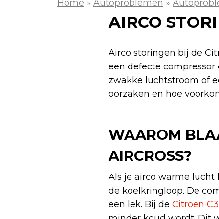
Home
»
Autoproblemen
»
Autoprobl
AIRCO STORI
Airco storingen bij de C
een defecte compressor o
zwakke luchtstroom of ee
oorzaken en hoe voorkom
WAAROM BLAA
AIRCROSS?
Als je airco warme lucht 
de koelkringloop. De com
een lek. Bij de
Citroën C3
minder koud wordt. Dit w