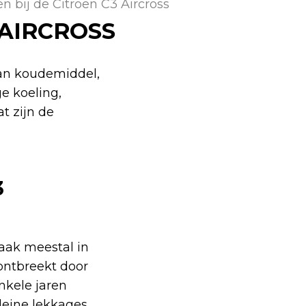
en bij de Citroën C3 Aircross
 AIRCROSS
van koudemiddel,
e koeling,
t zijn de
3
zaak meestal in
ontbreekt door
nkele jaren
leine lekkages