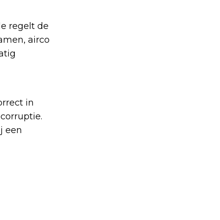
e regelt de
amen, airco
atig
rrect in
corruptie.
j een