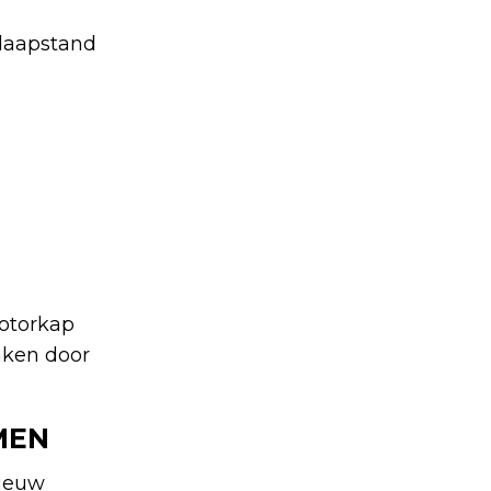
slaapstand
motorkap
aken door
MEN
nieuw