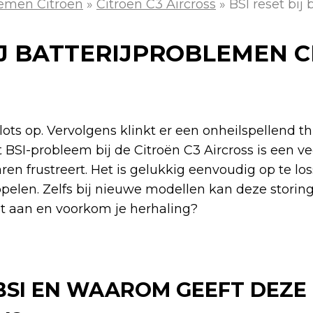
emen Citroen
»
Citroen C3 Aircross
»
BSI reset bij
IJ BATTERIJPROBLEMEN C
lots op. Vervolgens klinkt er een onheilspellend 
t BSI-probleem bij de Citroën C3 Aircross is een
ren frustreert. Het is gelukkig eenvoudig op te lo
 koppelen. Zelfs bij nieuwe modellen kan deze stori
it aan en voorkom je herhaling?
 BSI EN WAAROM GEEFT DEZE