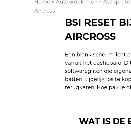
Home
»
Autoproblemen
»
Autoprobl
Aircross
BSI RESET B
AIRCROSS
Een blank scherm licht p
vanuit het dashboard. Di
softwareglitch die eigena
batterij tijdelijk los te
terugkeren. Hoe pak je d
WAT IS DE