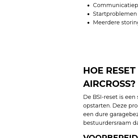
Communicatiepr
Startproblemen 
Meerdere storin
HOE RESET 
AIRCROSS?
De BSI-reset is een
opstarten. Deze pro
een dure garagebezo
bestuurdersraam dat
VOORBEREID