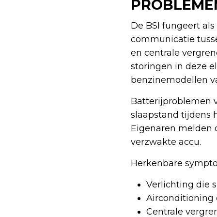
PROBLEME
De BSI fungeert als
communicatie tussen
en centrale vergren
storingen in deze e
benzinemodellen v
Batterijproblemen v
slaapstand tijdens h
Eigenaren melden da
verzwakte accu.
Herkenbare symptom
Verlichting die 
Airconditioning 
Centrale vergren