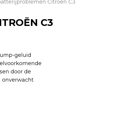
 batterijproblemen Citroën C3
ITROËN C3
thump-geluid
 veelvoorkomende
ssen door de
ng onverwacht