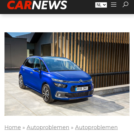
Adverteren
Over Carnews.nl
Contact
Home
»
Autoproblemen
»
Autoproblemen