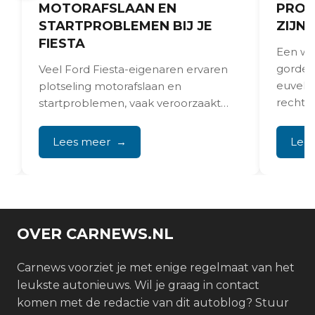
MOTORAFSLAAN EN
PROB
STARTPROBLEMEN BIJ JE
ZIJN 
FIESTA
Een wie
gordelv
Veel Ford Fiesta-eigenaren ervaren
t
euvel. 
plotseling motorafslaan en
rechtst
startproblemen, vaak veroorzaakt
onmidde
door losgetrilde nokkenassensoren,
slechte massaverbindingen tussen
Lees meer
Lee
zekeringkast en accu,
brandstofpompcontactfouten...
OVER CARNEWS.NL
Carnews voorziet je met enige regelmaat van het
leukste autonieuws. Wil je graag in contact
komen met de redactie van dit autoblog? Stuur