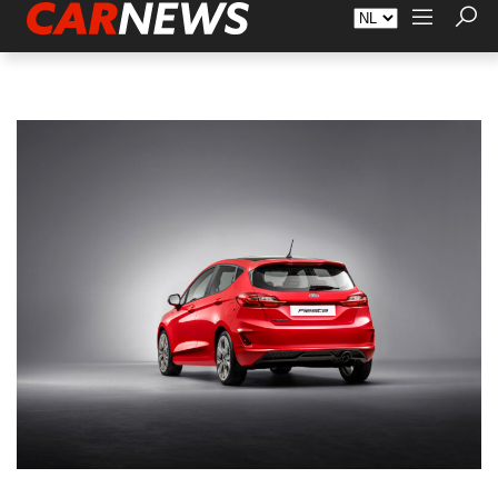
Adverteren
Over Carnews.nl
Contact