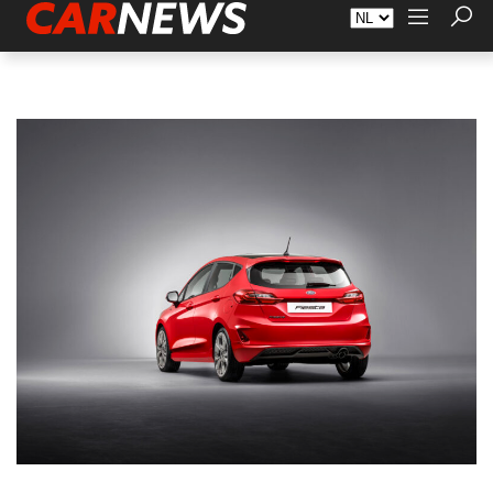
Adverteren
Over Carnews.nl
Contact