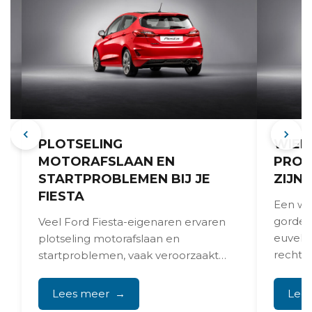
PLOTSELING
WIEB
MOTORAFSLAAN EN
PROB
STARTPROBLEMEN BIJ JE
ZIJN 
FIESTA
Een wie
gordelv
Veel Ford Fiesta-eigenaren ervaren
t
euvel. 
plotseling motorafslaan en
rechtst
startproblemen, vaak veroorzaakt
onmidde
door losgetrilde nokkenassensoren,
slechte massaverbindingen tussen
Lees meer
Lee
zekeringkast en accu,