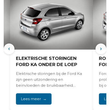
ELEKTRISCHE STORINGEN
ROES
FORD KA ONDER DE LOEP
FORD
Elektrische storingen bij de Ford Ka
Ford Ka
zijn geen uitzondering en
proble
beïnvloeden de bruikbaarheid
bij ou
dagelijks. Instrumentenpaneel dat
populai
wegvalt, centrale vergrendeling die...
Lees meer
Lee