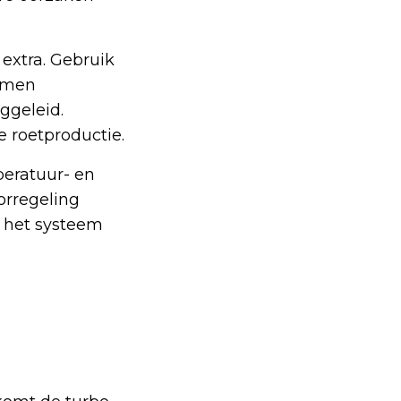
 extra. Gebruik
lemen
ggeleid.
e roetproductie.
peratuur- en
orregeling
at het systeem