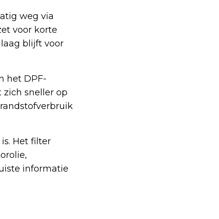
matig weg via
et voor korte
aag blijft voor
an het DPF-
zich sneller op
brandstofverbruik
. Het filter
rolie,
iste informatie