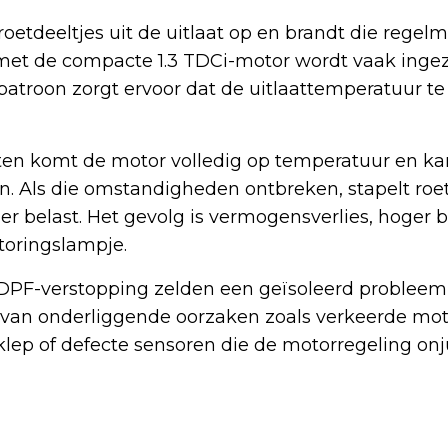
 roetdeeltjes uit de uitlaat op en brandt die regel
et de compacte 1.3 TDCi-motor wordt vaak ingez
patroon zorgt ervoor dat de uitlaattemperatuur te l
tten komt de motor volledig op temperatuur en k
 Als die omstandigheden ontbreken, stapelt roet 
der belast. Het gevolg is vermogensverlies, hoger 
oringslampje.
 DPF-verstopping zelden een geïsoleerd probleem is
g van onderliggende oorzaken zoals verkeerde moto
ep of defecte sensoren die de motorregeling onju