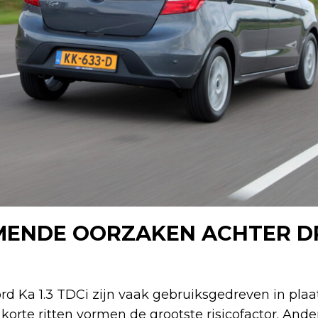
ENDE OORZAKEN ACHTER D
d Ka 1.3 TDCi zijn vaak gebruiksgedreven in plaa
 korte ritten vormen de grootste risicofactor. And