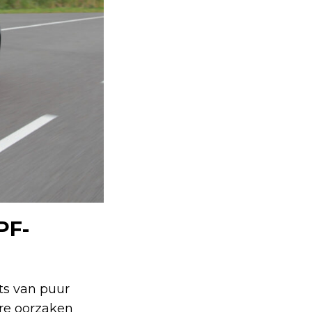
PF-
ts van puur
ere oorzaken