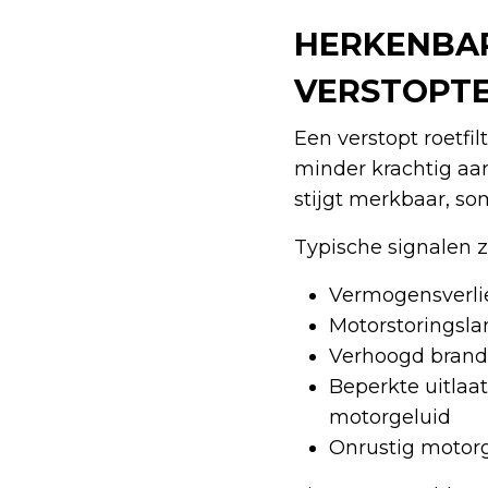
HERKENBA
VERSTOPTE
Een verstopt roetfi
minder krachtig aan
stijgt merkbaar, so
Typische signalen zi
Vermogensverlie
Motorstoringsl
Verhoogd brand
Beperkte uitlaa
motorgeluid
Onrustig motorg