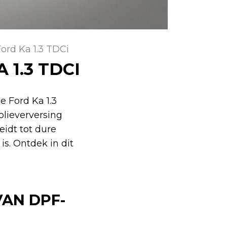
ord Ka 1.3 TDCi
1.3 TDCI
e Ford Ka 1.3
olieverversing
eidt tot dure
s. Ontdek in dit
VAN DPF-