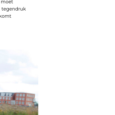
r moet
e tegendruk
rkomt