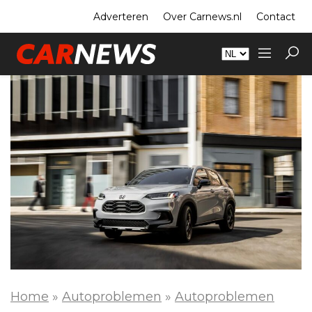
Adverteren
Over Carnews.nl
Contact
Home
»
Autoproblemen
»
Autoproblemen