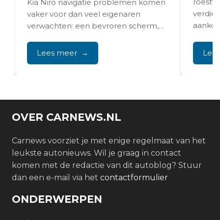
roestv
Kia Niro navigatie problemen komen
verdien
vaker voor dan veel eigenaren
aankoo
verwachten: een bevroren scherm,
Veerpoo
een pijltje dat ergens in een...
Lees meer
Lee
OVER CARNEWS.NL
Carnews voorziet je met enige regelmaat van het
leukste autonieuws. Wil je graag in contact
komen met de redactie van dit autoblog? Stuur
dan een e-mail via het
contactformulier
ONDERWERPEN