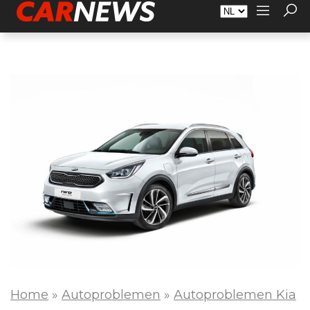
Adverteren
Over Carnews.nl
Contact
Home
»
Autoproblemen
»
Autoproblemen Kia