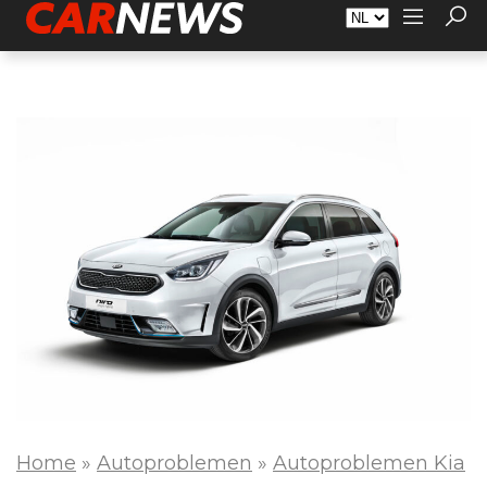
Adverteren
Over Carnews.nl
Contact
Home
»
Autoproblemen
»
Autoproblemen Kia