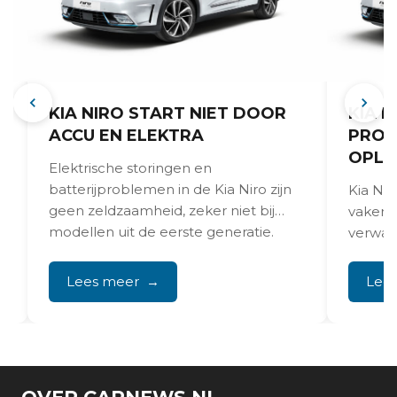
KIA NIRO START NIET DOOR
KIA N
ACCU EN ELEKTRA
PROB
OPLO
Elektrische storingen en
n
batterijproblemen in de Kia Niro zijn
Kia Ni
geen zeldzaamheid, zeker niet bij
vaker 
modellen uit de eerste generatie.
verwac
Start...
een pijl
Lees meer
Lee