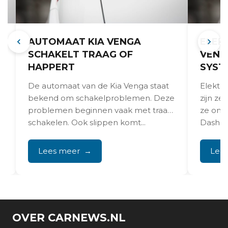
AUTOMAAT KIA VENGA
ELEK
SCHAKELT TRAAG OF
VENG
HAPPERT
SYST
De automaat van de Kia Venga staat
Elektri
bekend om schakelproblemen. Deze
zijn ze
problemen beginnen vaak met traag
ze om 
schakelen. Ook slippen komt...
Dashbo
s
de...
Lees meer
Lee
OVER CARNEWS.NL