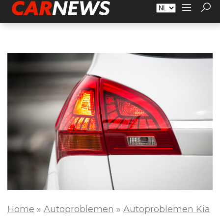
Adverteren
Over Carnews.nl
Contact
Home
»
Autoproblemen
»
Autoproblemen Kia