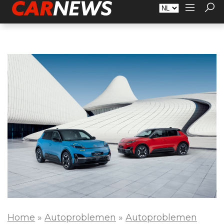
Adverteren
Over Carnews.nl
Contact
Home
»
Autoproblemen
»
Autoproblemen