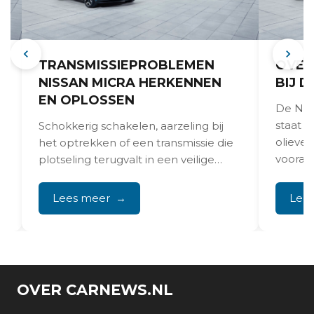
TRANSMISSIEPROBLEMEN
OVER
NISSAN MICRA HERKENNEN
BIJ D
EN OPLOSSEN
De Niss
staat 
Schokkerig schakelen, aarzeling bij
olieve
het optrekken of een transmissie die
vooral 
plotseling terugvalt in een veilige
modus: transmissieproblemen bij de
Nissan...
Lees meer
Lee
OVER CARNEWS.NL