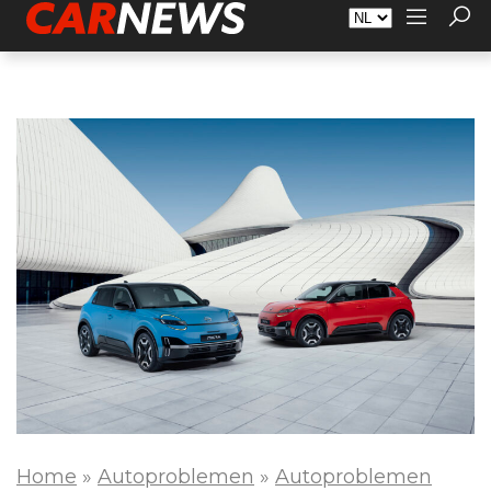
Adverteren
Over Carnews.nl
Contact
Home
»
Autoproblemen
»
Autoproblemen