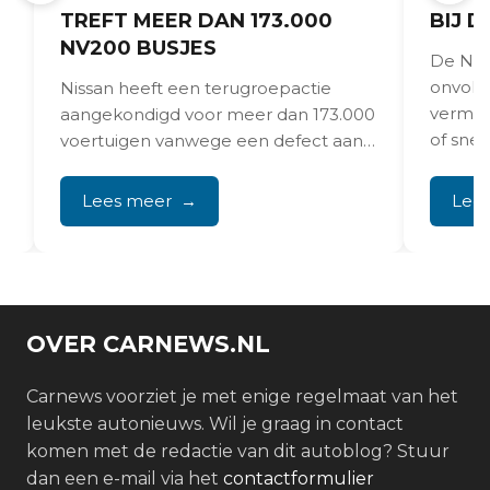
TREFT MEER DAN 173.000
BIJ D
NV200 BUSJES
De Nis
onvold
5
Nissan heeft een terugroepactie
vermog
aangekondigd voor meer dan 173.000
of sne
voertuigen vanwege een defect aan
staan. 
de brandstoftank-temperatuursensor
dat tot onverwachte motoruitval...
Lees meer
Lee
OVER CARNEWS.NL
Carnews voorziet je met enige regelmaat van het
leukste autonieuws. Wil je graag in contact
komen met de redactie van dit autoblog? Stuur
dan een e-mail via het
contactformulier