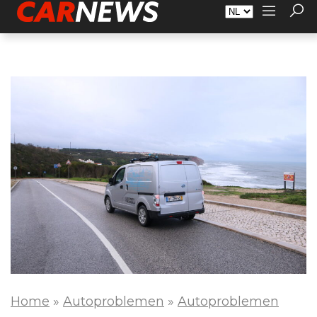
Adverteren
Over Carnews.nl
Contact
Home
»
Autoproblemen
»
Autoproblemen