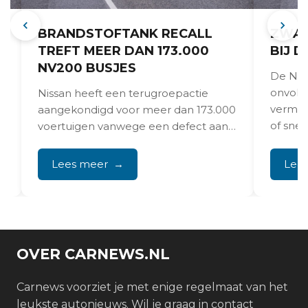
BRANDSTOFTANK RECALL
ZWAK
TREFT MEER DAN 173.000
BIJ D
NV200 BUSJES
De Nis
onvold
5
Nissan heeft een terugroepactie
vermog
aangekondigd voor meer dan 173.000
of sne
voertuigen vanwege een defect aan
staan. 
de brandstoftank-temperatuursensor
dat tot onverwachte motoruitval...
Lees meer
Lee
OVER CARNEWS.NL
Carnews voorziet je met enige regelmaat van het
leukste autonieuws. Wil je graag in contact