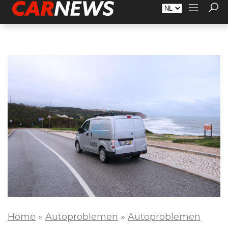
Adverteren
Over Carnews.nl
Contact
Home
»
Autoproblemen
»
Autoproblemen