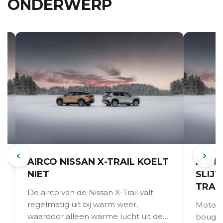
ONDERWERP
AIRCO NISSAN X-TRAIL KOELT
MOTO
NIET
SLIJT
TRAI
De airco van de Nissan X-Trail valt
regelmatig uit bij warm weer,
Motorst
waardoor alleen warme lucht uit de
bougies