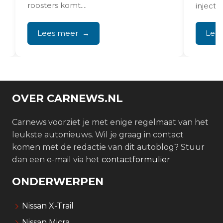
roosters komt....
injecti
X-Trail
herken
Lees meer
Lee
onregel
OVER CARNEWS.NL
Carnews voorziet je met enige regelmaat van het
leukste autonieuws. Wil je graag in contact
komen met de redactie van dit autoblog? Stuur
dan een e-mail via het
contactformulier
ONDERWERPEN
Nissan X-Trail
Nissan Micra