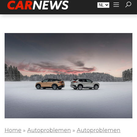
Adverteren
Over Carnews.nl
Contact
Home
»
Autoproblemen
»
Autoproblemen