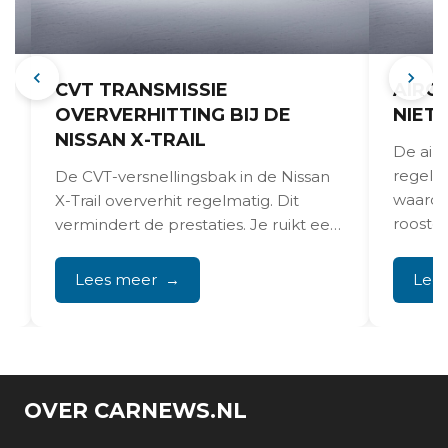
CVT TRANSMISSIE
AIRCO
OVERVERHITTING BIJ DE
NIET
NISSAN X-TRAIL
De airc
regelma
De CVT-versnellingsbak in de Nissan
waardo
X-Trail oververhit regelmatig. Dit
rooster
vermindert de prestaties. Je ruikt een
rokerige geur, ziet
waarschuwingslampjes op...
Lees meer
Lee
OVER CARNEWS.NL