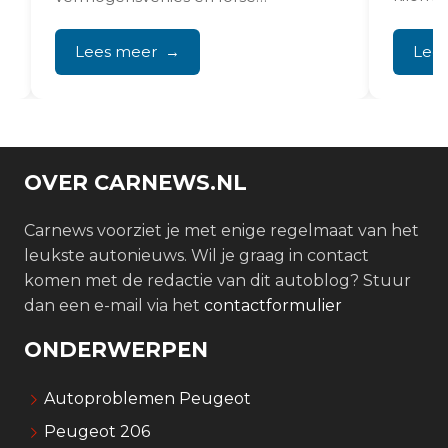
t
motorschade, vooral wanneer
onderhoud niet volgens schema is...
Lees meer
Lee
OVER CARNEWS.NL
Carnews voorziet je met enige regelmaat van het
leukste autonieuws. Wil je graag in contact
komen met de redactie van dit autoblog? Stuur
dan een e-mail via het
contactformulier
ONDERWERPEN
Autoproblemen Peugeot
Peugeot 206