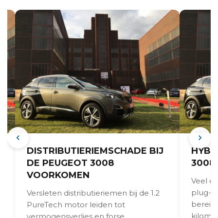
DISTRIBUTIERIEMSCHADE BIJ
HYBR
DE PEUGEOT 3008
3008
VOORKOMEN
Veel e
plug-in
Versleten distributieriemen bij de 1.2
bereik 
PureTech motor leiden tot
kilomet
vermogensverlies en forse