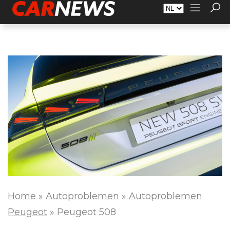
Adverteren
Over Carnews.nl
Contact
Home
»
Autoproblemen
»
Autoproblemen
Peugeot
»
Peugeot 508