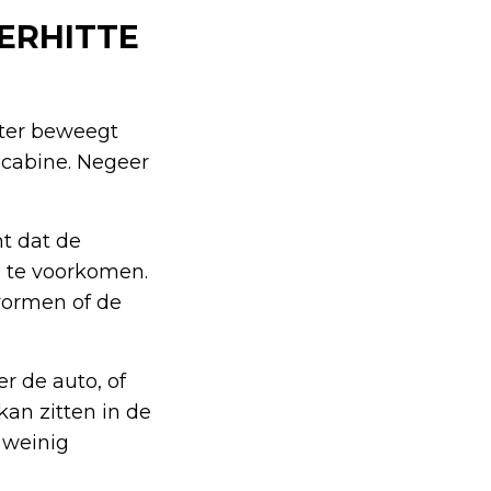
ERHITTE
eter beweegt
 cabine. Negeer
t dat de
e te voorkomen.
rvormen of de
r de auto, of
kan zitten in de
 weinig