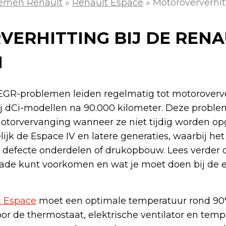
emen Renault
»
Renault Espace
»
Motoroververhit
ERHITTING BIJ DE RENA
N
EGR-problemen leiden regelmatig tot motoroverver
bij dCi-modellen na 90.000 kilometer. Deze prob
motorvervanging wanneer ze niet tijdig worden op
ijk de Espace IV en latere generaties, waarbij he
n, defecte onderdelen of drukopbouw. Lees verder
hade kunt voorkomen en wat je moet doen bij de e
t Espace
moet een optimale temperatuur rond 90
or de thermostaat, elektrische ventilator en temp