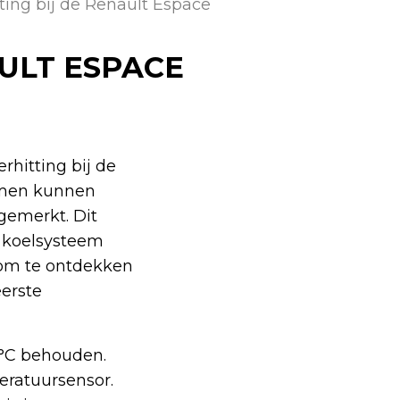
ting bij de Renault Espace
ULT ESPACE
hitting bij de
lemen kunnen
gemerkt. Dit
t koelsysteem
 om te ontdekken
erste
°C behouden.
eratuursensor.