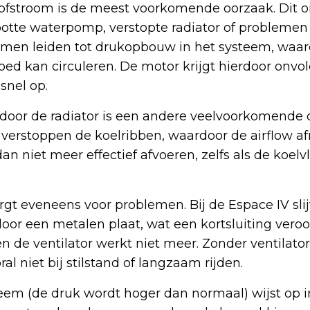
ofstroom is de meest voorkomende oorzaak. Dit o
potte waterpomp, verstopte radiator of probleme
men leiden tot drukopbouw in het systeem, waar
goed kan circuleren. De motor krijgt hierdoor onv
snel op.
door de radiator is een andere veelvoorkomende 
 verstoppen de koelribben, waardoor de airflow a
n niet meer effectief afvoeren, zelfs als de koelv
rgt eveneens voor problemen. Bij de Espace IV slijt
door een metalen plaat, wat een kortsluiting vero
en de ventilator werkt niet meer. Zonder ventilato
al niet bij stilstand of langzaam rijden.
eem (de druk wordt hoger dan normaal) wijst op i