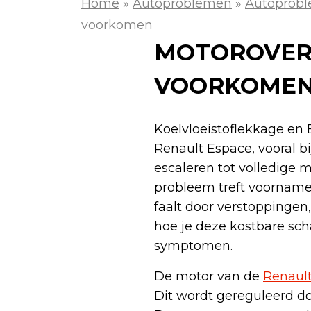
Home
»
Autoproblemen
»
Autoprobl
voorkomen
MOTOROVERV
VOORKOME
Koelvloeistoflekkage en 
Renault Espace, vooral 
escaleren tot volledige 
probleem treft voornamel
faalt door verstoppinge
hoe je deze kostbare sc
symptomen.
De motor van de
Renaul
Dit wordt gereguleerd do