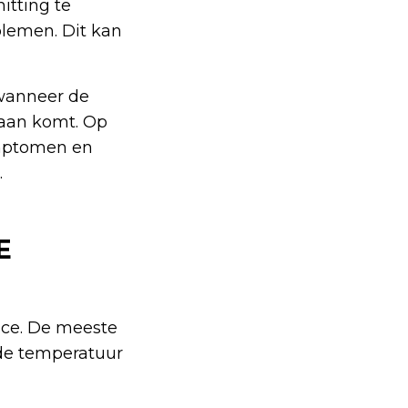
tting te
lemen. Dit kan
 wanneer de
daan komt. Op
ymptomen en
.
E
pace. De meeste
de temperatuur