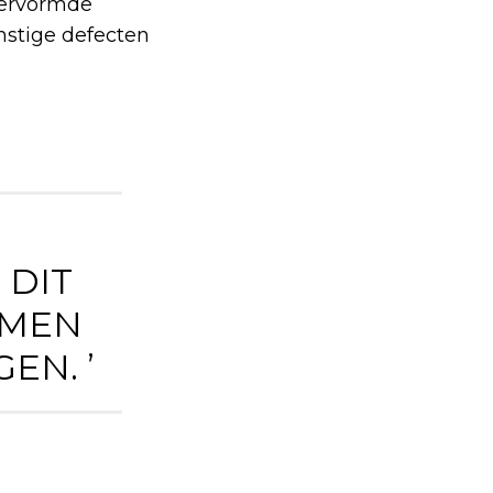
vervormde
rnstige defecten
N
 DIT
RMEN
EN. ’