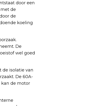
ntstaat door een
n met de
door de
oldoende koeling
oorzaak.
fneemt. De
loeistof wel goed
 de isolatie van
orzaakt. De 60A-
r kan de motor
nterne