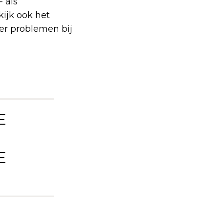
- als
kijk ook het
er problemen bij
E
E