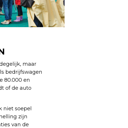
N
degelijk, maar
als bedrijfswagen
de 80.000 en
t of de auto
k niet soepel
elling zijn
aties van de