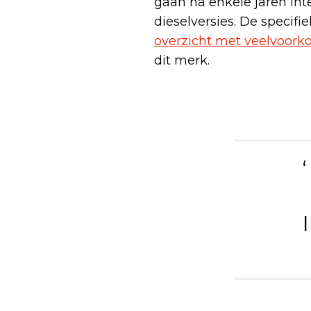
gaan na enkele jaren inte
dieselversies. De specif
overzicht met veelvoor
dit merk.