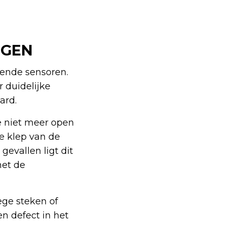
NGEN
lende sensoren.
 duidelijke
ard.
e niet meer open
de klep van de
evallen ligt dit
met de
ege steken of
n defect in het