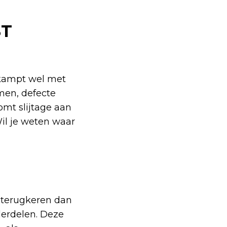
ST
 kampt wel met
men, defecte
mt slijtage aan
Wil je weten waar
 terugkeren dan
derdelen. Deze