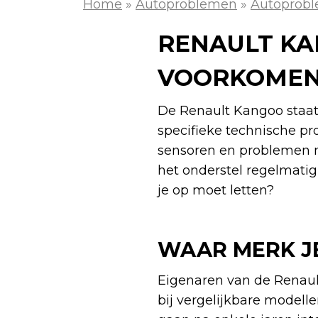
Home
»
Autoproblemen
»
Autoprobl
RENAULT KA
VOORKOMEN
De Renault Kangoo staat
specifieke technische p
sensoren en problemen m
het onderstel regelmatig 
je op moet letten?
WAAR MERK J
Eigenaren van de Renau
bij vergelijkbare model