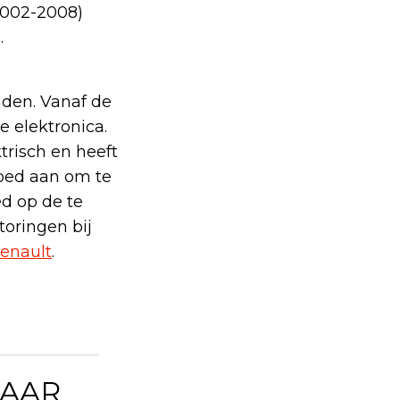
2002-2008)
.
nden. Vanaf de
e elektronica.
trisch en heeft
goed aan om te
ed op de te
oringen bij
Renault
.
MAAR