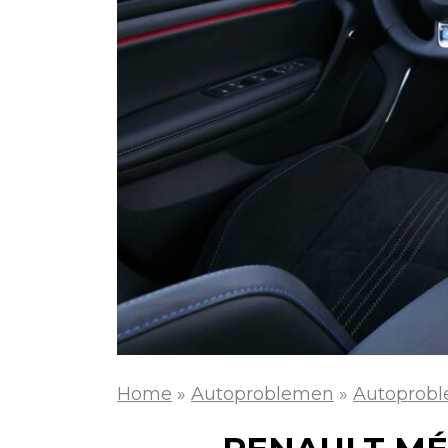
Home
»
Autoproblemen
»
Autoprobl