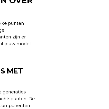
EN OVER
akke punten
ige
nten zijn er
 of jouw model
ES MET
e generaties
dachtspunten. De
e componenten