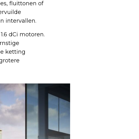
s, fluittonen of
ervuilde
n intervallen.
1.6 dCi motoren.
rnstige
de ketting
grotere