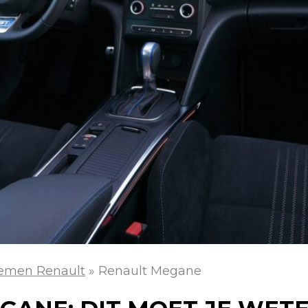
emen Renault
»
Renault Megane