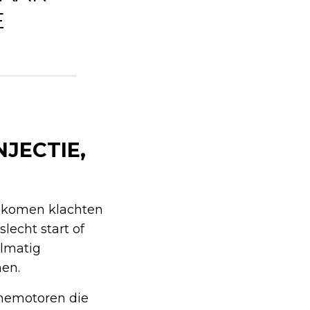
E
JECTIE,
, komen klachten
lecht start of
elmatig
men.
nemotoren die