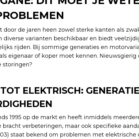
GANE: DIT MOET JE WET
 PROBLEMEN
 door de jaren heen zowel sterke kanten als zw
in diverse varianten beschikbaar en biedt veelzijd
ijks rijden. Bij sommige generaties en motorvaria
als eigenaar of koper moet kennen. Nieuwsgierig
e storingen?
 TOT ELEKTRISCH: GENERATI
RDIGHEDEN
nds 1995 op de markt en heeft inmiddels meerder
e bracht verbeteringen, maar ook specifieke aan
2003) staat bekend om problemen met elektrisch