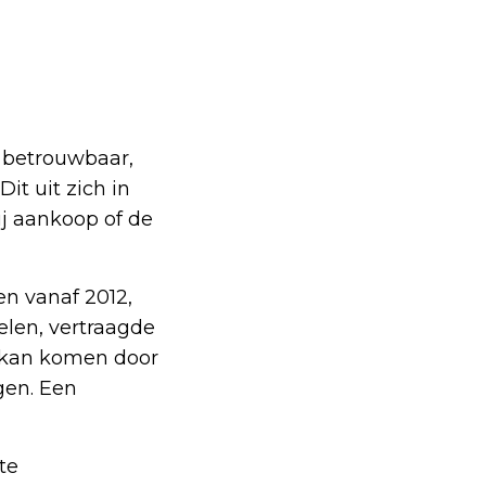
 betrouwbaar,
it uit zich in
bij aankoop of de
n vanaf 2012,
len, vertraagde
it kan komen door
gen. Een
te