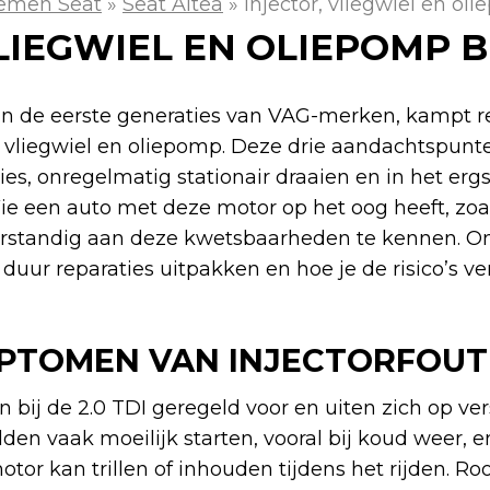
emen Seat
»
Seat Altea
»
Injector, vliegwiel en oli
LIEGWIEL EN OLIEPOMP BIJ
l in de eerste generaties van VAG-merken, kampt 
, vliegwiel en oliepomp. Deze drie aandachtspun
es, onregelmatig stationair draaien en in het erg
ie een auto met deze motor op het oog heeft, zoa
 verstandig aan deze kwetsbaarheden te kennen. O
 duur reparaties uitpakken en hoe je de risico’s ver
MPTOMEN VAN INJECTORFOUT
bij de 2.0 TDI geregeld voor en uiten zich op ver
en vaak moeilijk starten, vooral bij koud weer, e
motor kan trillen of inhouden tijdens het rijden. R