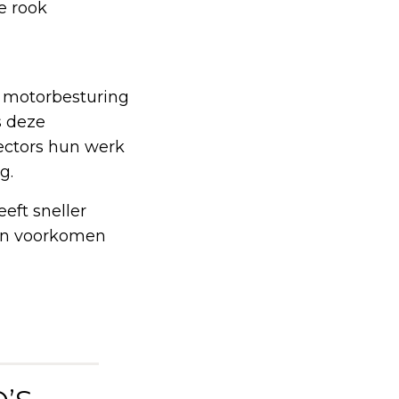
e rook
de motorbesturing
s deze
jectors hun werk
g.
eeft sneller
 kan voorkomen