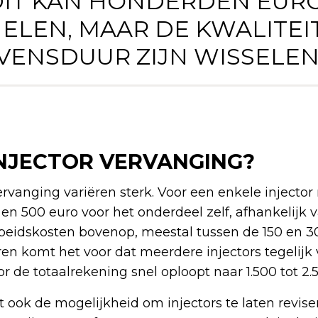
 DIT KAN HONDERDEN EURO
ELEN, MAAR DE KWALITEI
VENSDUUR ZIJN WISSELEND
INJECTOR VERVANGING?
ervanging variëren sterk. Voor een enkele injecto
 en 500 euro voor het onderdeel zelf, afhankelijk
rbeidskosten bovenop, meestal tussen de 150 en 3
oren komt het voor dat meerdere injectors tegelij
de totaalrekening snel oploopt naar 1.500 tot 2.
 ook de mogelijkheid om injectors te laten revise