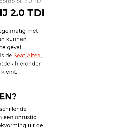
epomp bij 2.0 TDI
 2.0 TDI
regelmatig met
ten kunnen
ste geval
ls de
Seat Altea
,
ntdek hieronder
kleint.
EN?
schillende
n een onrustig
ookvorming uit de