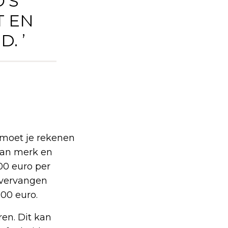
’S
T EN
. ’
r moet je rekenen
 van merk en
00 euro per
k vervangen
500 euro.
ren. Dit kan