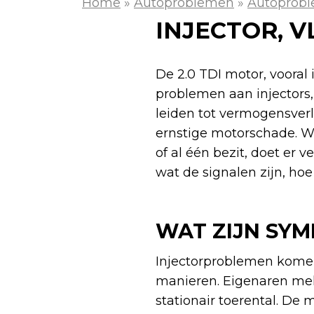
Home
»
Autoproblemen
»
Autoprobl
INJECTOR, V
De 2.0 TDI motor, voora
problemen aan injectors
leiden tot vermogensverli
ernstige motorschade. W
of al één bezit, doet er
wat de signalen zijn, hoe
WAT ZIJN SY
Injectorproblemen komen 
manieren. Eigenaren meld
stationair toerental. De 