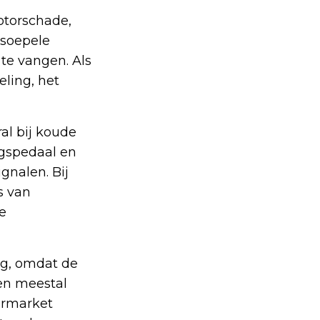
otorschade,
 soepele
te vangen. Als
eling, het
al bij koude
ingspedaal en
gnalen. Bij
es van
e
ng, omdat de
en meestal
termarket