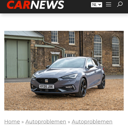
Adverteren
Over Carnews.nl
Contact
Home
»
Autoproblemen
»
Autoproblemen