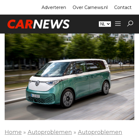
Adverteren
Over Carnews.nl
Contact
Home
»
Autoproblemen
»
Autoproblemen