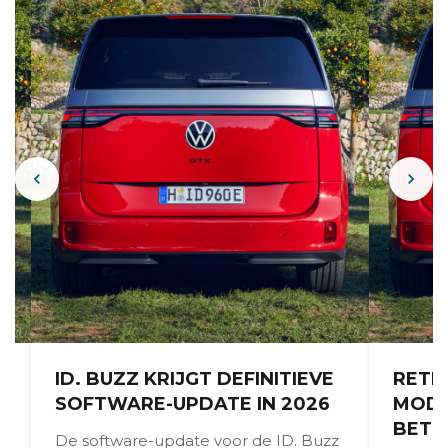
ID. BUZZ KRIJGT DEFINITIEVE
RETR
SOFTWARE-UPDATE IN 2026
MOD
BETR
De software-update voor de ID. Buzz