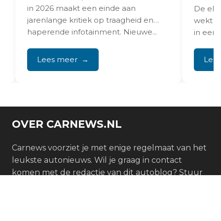
in 2026 maakt een einde aan
De ele
jarenlange kritiek op traagheid en
wekt de
haperende infotainment. Nieuwe...
in een 
betrouw
Lees meer
Lee
OVER CARNEWS.NL
Carnews voorziet je met enige regelmaat van het
leukste autonieuws. Wil je graag in contact
komen met de redactie van dit autoblog? Stuur
dan een e-mail via het
contactformulier
ONDERWERPEN